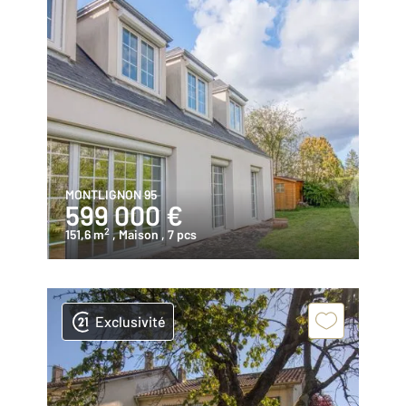
MONTLIGNON 95
599 000 €
2
151,6 m
, Maison
, 7 pcs
Exclusivité