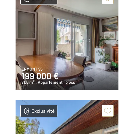
ERMONT 95
199 000 €
2
71,6 m
, Appartement
, 3 pcs
Exclusivité