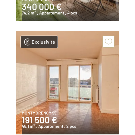
340 000 €
2
74,2 m
, Appartement
, 4 pcs
Exclusivité
MONTMORENCY 95
191 500 €
2
48,1 m
, Appartement
, 2 pcs