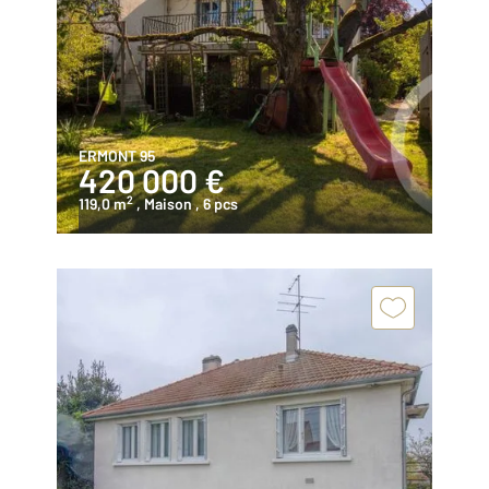
ERMONT 95
420 000 €
2
119,0 m
, Maison
, 6 pcs