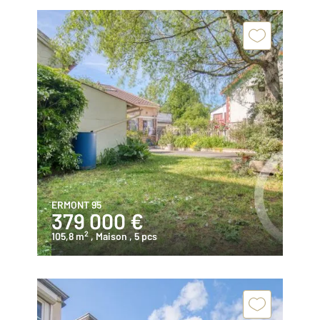
ERMONT 95
379 000 €
2
105,8 m
, Maison
, 5 pcs