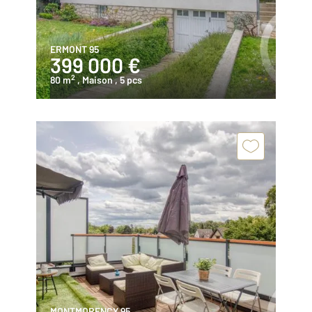
ERMONT 95
399 000 €
2
80 m
, Maison
, 5 pcs
MONTMORENCY 95