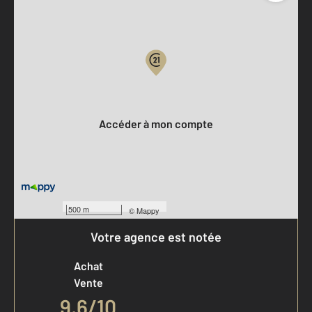
Parlons de vous, parlons biens
Votre compte :
Accéder à mon compte
500 m
©
Mappy
Votre agence est notée
Achat
Vente
9,6
/
10