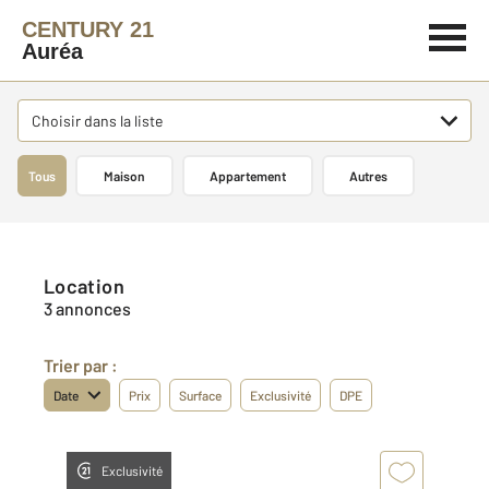
CENTURY 21
Auréa
Choisir dans la liste
Tous
Maison
Appartement
Autres
Location
3 annonces
Trier par :
Date
Prix
Surface
Exclusivité
DPE
Exclusivité