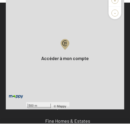
+
-
Parlons de vous, parlons biens
Votre compte :
Accéder à mon compte
Offres d'emploi
Devenir franchisé
500 m
©
Mappy
Entreprise et commerce
Fine Homes & Estates