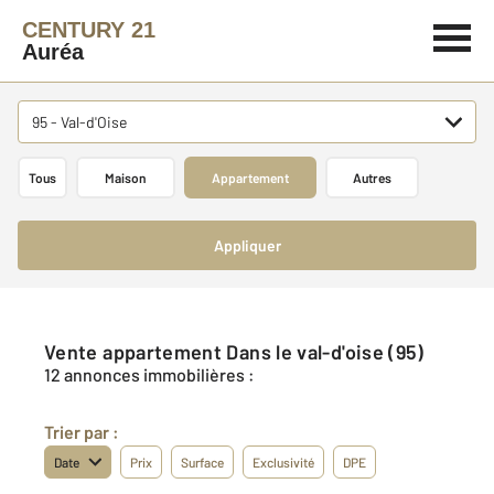
CENTURY 21
Auréa
95 - Val-d'Oise
Tous
Maison
Appartement
Autres
Appliquer
Vente appartement Dans le val-d'oise (95)
12 annonces immobilières :
Trier par :
Date
Prix
Surface
Exclusivité
DPE