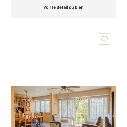
Voir le détail du bien
LE PLESSIS BOUCHARD 95
2
79,02 m
, 4 pièces
Ref : 2060
Appartement F4 à vendre
224 900 €