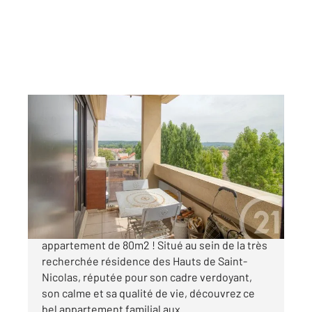
LE PLESSIS BOUCHARD 95
2
79,11 m
, 4 pièces
Ref : 2053
Appartement F4 à vendre
230 000 €
CENTURY 21 Auréa vous propose ce sublime
appartement de 80m2 ! Situé au sein de la très
recherchée résidence des Hauts de Saint-
Nicolas, réputée pour son cadre verdoyant,
son calme et sa qualité de vie, découvrez ce
bel appartement familial aux ...