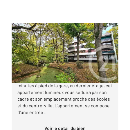
MERY SUR OISE 95
2
66,46 m
, 3 pièces
Ref : 1866
Appartement F3 à vendre
262 000 €
CENTURY 21 Auréa vous présente à quelques
minutes à pied de la gare, au dernier étage, cet
appartement lumineux vous séduira par son
cadre et son emplacement proche des écoles
et du centre-ville. L'appartement se compose
d'une entrée ...
Voir le détail du bien