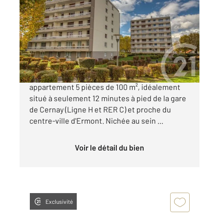
2
100,79 m
, 5 pièces
Ref : 1805
Appartement F5 à vendre
259 000 €
CENTURY 21 Auréa vous propose ce bel
appartement 5 pièces de 100 m², idéalement
situé à seulement 12 minutes à pied de la gare
de Cernay (Ligne H et RER C) et proche du
centre-ville d'Ermont. Nichée au sein ...
Voir le détail du bien
Exclusivité