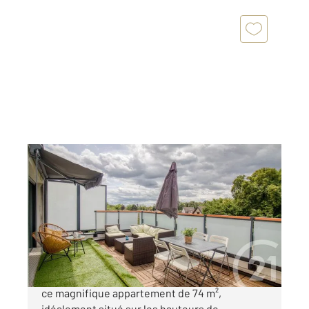
MONTMORENCY 95
2
74,19 m
, 4 pièces
Ref : 2054
Appartement F4 à vendre
340 000 €
CENTURY 21 Auréa vous propose de découvrir
ce magnifique appartement de 74 m²,
idéalement situé sur les hauteurs de