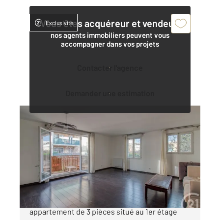
Vous êtes acquéreur et vendeur,
Exclusivité
nos agents immobiliers peuvent vous
accompagner dans vos projets
Contacter l'agence
Demander une estimation
ST GRATIEN 95
2
63,70 m
, 3 pièces
Ref : 1871
Appartement F3 à vendre
285 000 €
CENTURY 21 Auréa vous propose ce charmant
appartement de 3 pièces situé au 1er étage