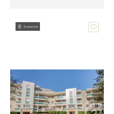
Exclusivité
ERMONT 95
2
87,24 m
, 5 pièces
Ref : 1904
Appartement F5 à vendre
329 000 €