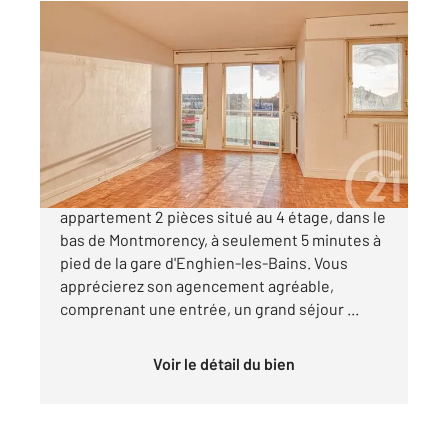
MONTMORENCY 95
2
48,05 m
, 2 pièces
Ref : 1914
Appartement F2 à vendre
191 500 €
CENTURY 21 Auréa vous présente cet
appartement 2 pièces situé au 4 étage, dans le
bas de Montmorency, à seulement 5 minutes à
pied de la gare d'Enghien-les-Bains. Vous
apprécierez son agencement agréable,
comprenant une entrée, un grand séjour ...
Voir le détail du bien