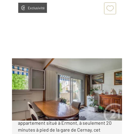
Exclusivité
ERMONT 95
2
71,59 m
, 3 pièces
Ref : 1971
Appartement F3 à vendre
199 000 €
CENTURY 21 Auréa vous propose ce bel
appartement situé à Ermont, à seulement 20
minutes à pied de la gare de Cernay, cet