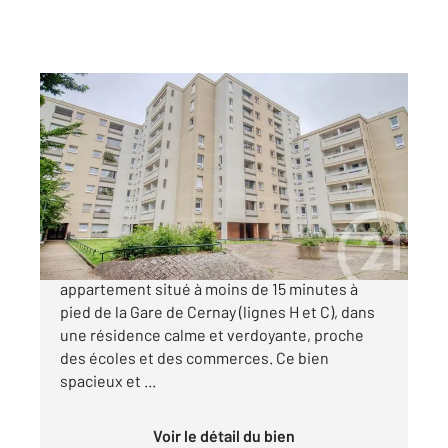
ERMONT 95
2
88,20 m
, 4 pièces
Ref : 2029
Appartement F4 à vendre
259 000 €
CENTURY 21 Auréa vous présente un
appartement situé à moins de 15 minutes à
pied de la Gare de Cernay (lignes H et C), dans
une résidence calme et verdoyante, proche
des écoles et des commerces. Ce bien
spacieux et ...
Voir le détail du bien