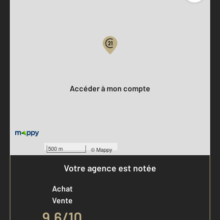
Parlons de vous, parlons biens
Votre compte :
Accéder à mon compte
500 m
©
Mappy
Votre agence est notée
Achat
Vente
9,6
/
10