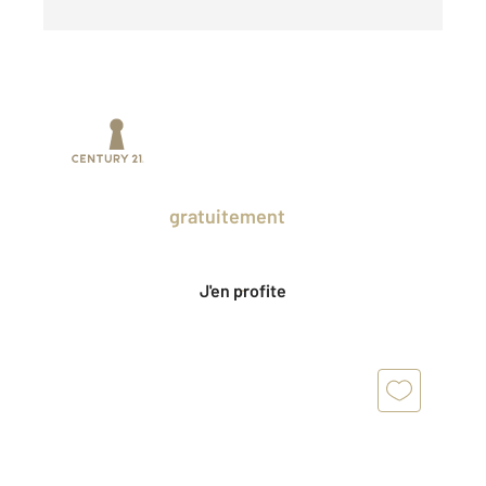
Prenez un temps d'avance sur le marché
en profitant
gratuitement
des Ventes
Privées CENTURY 21.
J'en profite