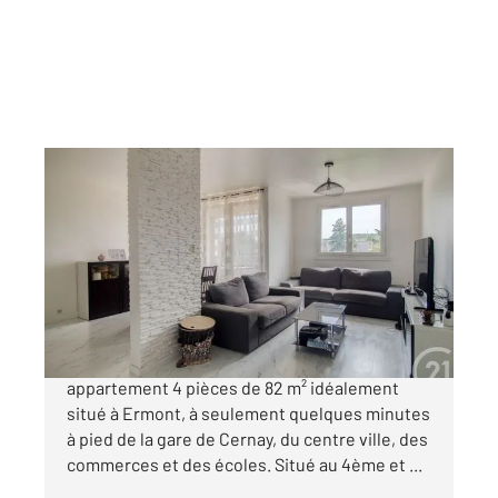
ERMONT 95
2
81,88 m
, 4 pièces
Ref : 1962
Appartement F4 à vendre
273 000 €
CENTURY 21 Auréa vous présente, ce bel
appartement 4 pièces de 82 m² idéalement
situé à Ermont, à seulement quelques minutes
à pied de la gare de Cernay, du centre ville, des
commerces et des écoles. Situé au 4ème et ...