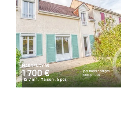
MARGENCY 95
1 700 €
par mois charges
comprises
2
112,7 m
, Maison
, 5 pcs