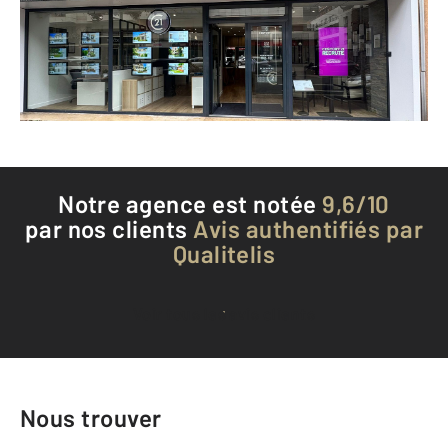
Envoyer un message
Téléphoner à l'agence
Notre agence est notée
9,6/10
par nos clients
Avis authentifiés par
Qualitelis
Voir tous les avis clients
Nous trouver