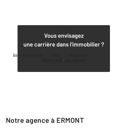
1
Vous envisagez
une carrière dans l'immobilier ?
Agence immobilière
Vente
Vente parking
Découvrir nos offres
Notre agence à ERMONT