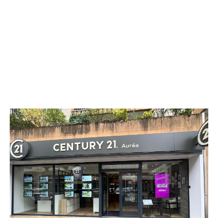
CENTURY 21 Auréa
25 rue de Stalingrad
ERMONT - 95120
Envoyer un message
Téléphoner à l'agence