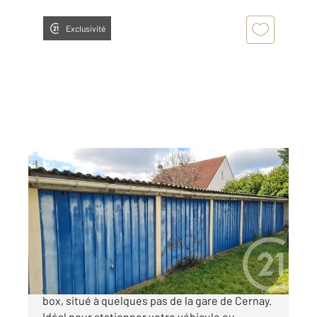
Exclusivité
ERMONT 95
2
14 m
Ref : 1959
Parking à vendre
26 500 €
CENTURY 21 Auréa vous propose à la vente un
box, situé à quelques pas de la gare de Cernay.
Idéal pour stationner votre véhicule ou