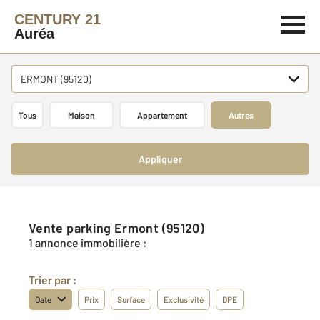
CENTURY 21
Auréa
ERMONT (95120)
Tous
Maison
Appartement
Autres
Appliquer
Vente parking Ermont (95120)
1 annonce immobilière :
Trier par :
Date
Prix
Surface
Exclusivité
DPE